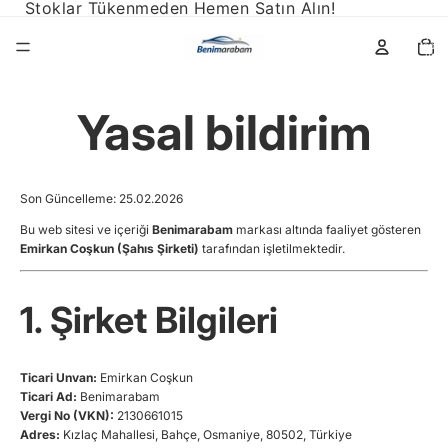
Stoklar Tükenmeden Hemen Satın Alın!
Sepette
topla
ürün
sayısı:
Yasal bildirim
Son Güncelleme: 25.02.2026
Bu web sitesi ve içeriği
Benimarabam
markası altında faaliyet gösteren
Emirkan Coşkun (Şahıs Şirketi)
tarafından işletilmektedir.
1. Şirket Bilgileri
Ticari Unvan:
Emirkan Coşkun
Ticari Ad:
Benimarabam
Vergi No (VKN):
2130661015
Adres:
Kızlaç Mahallesi, Bahçe, Osmaniye, 80502, Türkiye